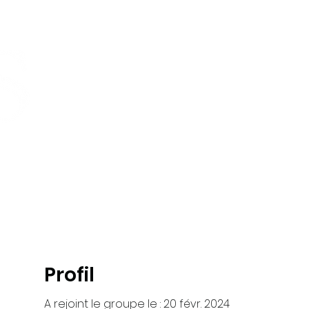
Maison
Cours
Offre de groupe
À propo
Profil
A rejoint le groupe le : 20 févr. 2024