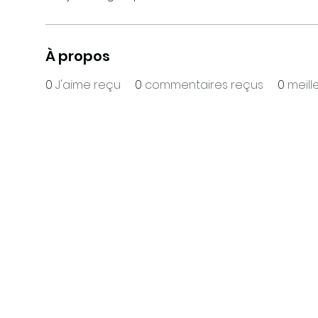
À propos
0
J'aime reçu
0
commentaires reçus
0
meill