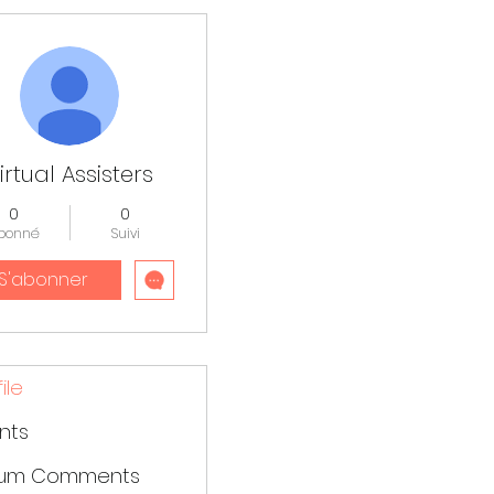
lus d'actions
irtual Assisters
0
0
bonné
Suivi
S'abonner
ile
nts
rum Comments