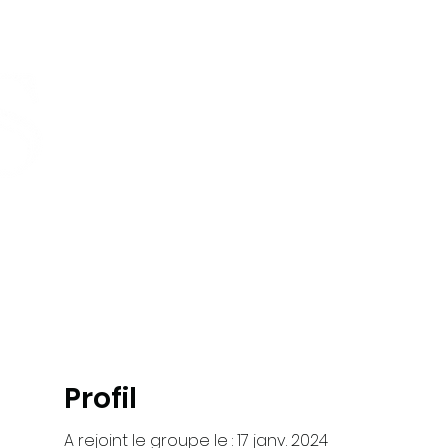
Maison
Cours
Offre de groupe
À propo
Profil
A rejoint le groupe le : 17 janv. 2024