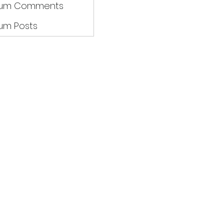
rum Comments
um Posts