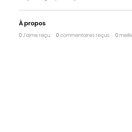
À propos
0
J'aime reçu
0
commentaires reçus
0
meill