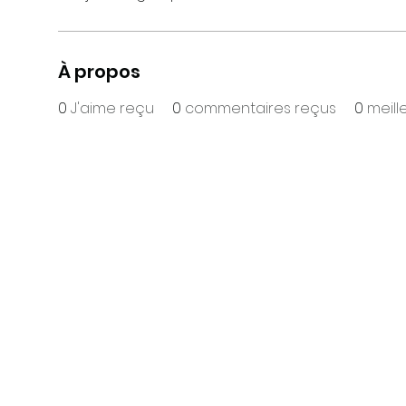
À propos
0
J'aime reçu
0
commentaires reçus
0
meill