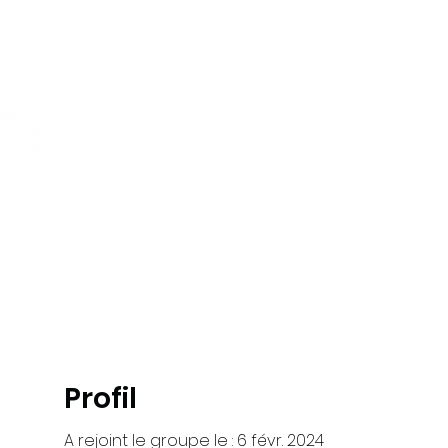
Maison
Cours
Offre de groupe
À propo
Profil
A rejoint le groupe le : 6 févr. 2024