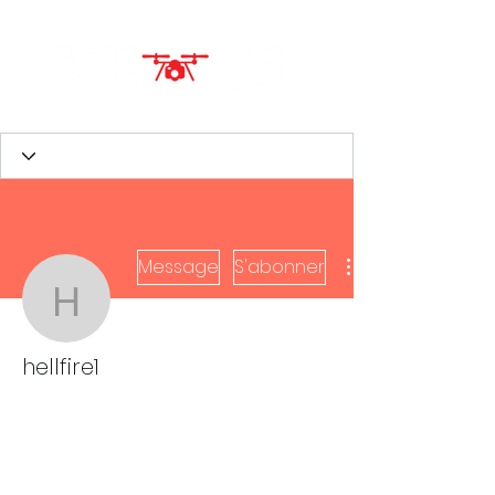
Message
S'abonner
hellfire1
hellfire1