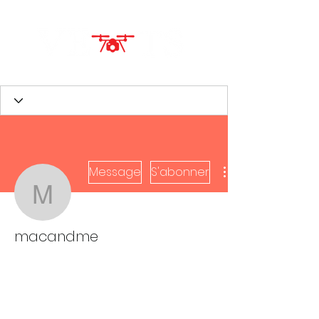
Message
S'abonner
macandme
macandme