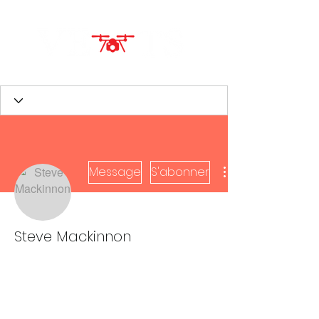
Message
S'abonner
Steve Mackinnon