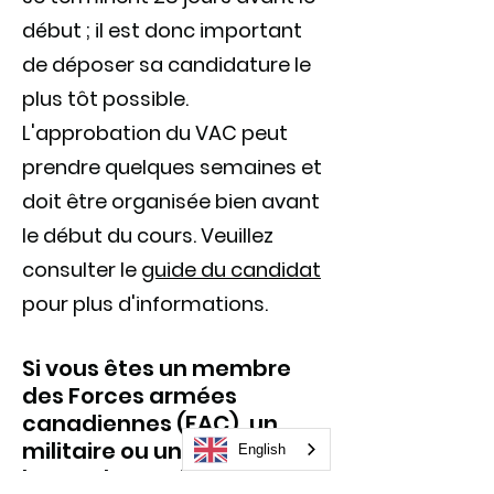
début ; il est donc important
de déposer sa candidature le
plus tôt possible.
L'approbation du VAC peut
prendre quelques semaines et
doit être organisée bien avant
le début du cours. Veuillez
consulter le
guide du candidat
pour plus d'informations.
Si vous êtes un membre
des Forces armées
canadiennes (FAC), un
militaire ou un vétéran de
English
la Gendarmerie royale du