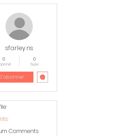
lus d'actions
sfarley.ns
0
0
bonné
Suivi
S'abonner
ile
nts
rum Comments